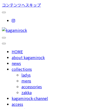
コンテンツへスキップ
used select shop in nakameguro
kagamirock
HOME
about kagamirock
news
collections
ladys
mens
accessories
zakka
kagamirock-channel
access