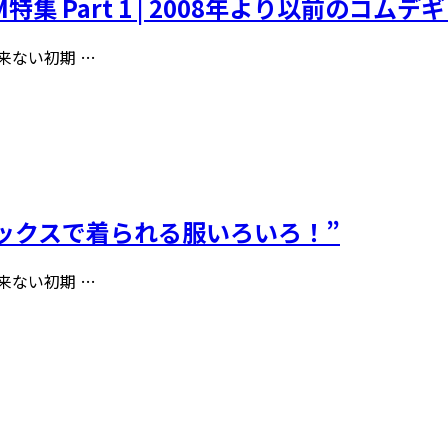
①「DM特集 Part 1 | 2008年より以前の
出来ない初期 …
“ユニセックスで着られる服いろいろ！”
出来ない初期 …