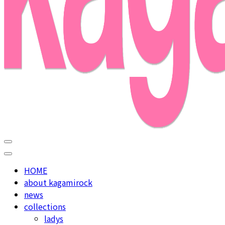
used select shop in nakameguro
kagamirock
HOME
about kagamirock
news
collections
ladys