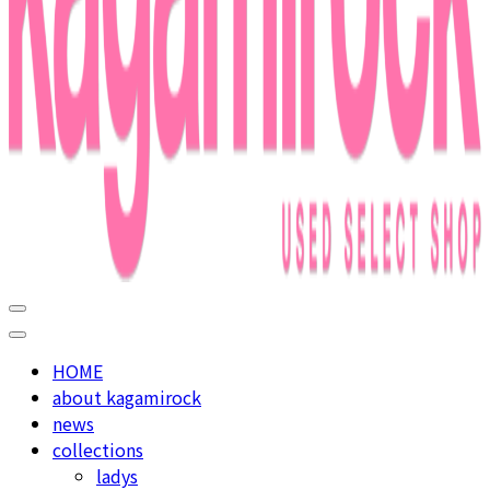
used select shop in nakameguro
kagamirock
HOME
about kagamirock
news
collections
ladys