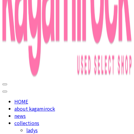
used select shop in nakameguro
kagamirock
HOME
about kagamirock
news
collections
ladys