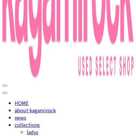
used select shop in nakameguro
kagamirock
HOME
about kagamirock
news
collections
ladys