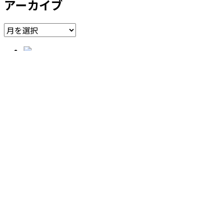
アーカイブ
ア
ー
カ
東京都目黒区東山1-11-15
イ
中目黒ARK-2 304号室
ブ
営業時間 12:00 - 19:00
月曜定休
tel 03-6412-8894
HOME
about kagamirock
news
collections
ladys
mens
accessories
zakka