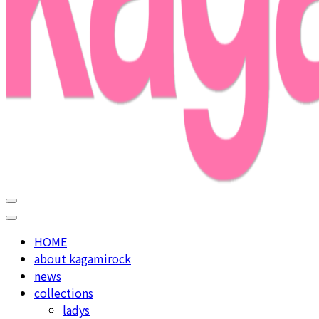
used select shop in nakameguro
kagamirock
HOME
about kagamirock
news
collections
ladys