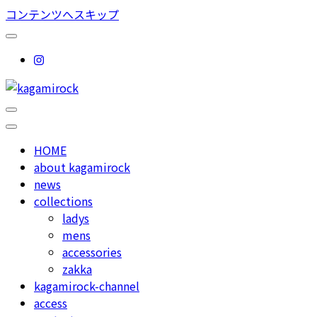
コンテンツへスキップ
used select shop in nakameguro
kagamirock
HOME
about kagamirock
news
collections
ladys
mens
accessories
zakka
kagamirock-channel
access